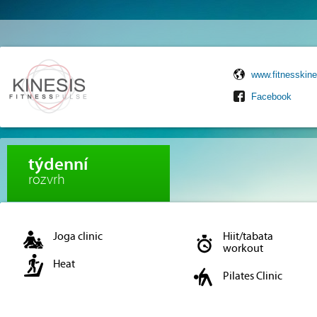
www.fitnesskine
Facebook
týdenní
rozvrh
Joga clinic
Hiit/tabata
workout
Heat
Pilates Clinic