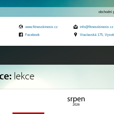
obchodní 
www.fitnesskinesis.cz
info@fitnesskinesis.cz
Facebook
Vraclavská 175, Vyso
ce:
lekce
srpen
2026